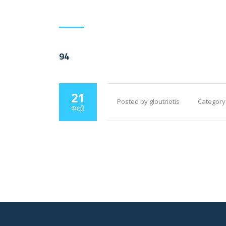
94
21
Posted by gloutriotis
Category
Φεβ