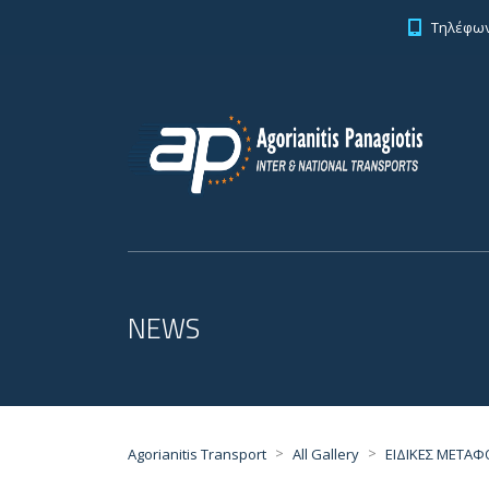
Τηλέφωνο
NEWS
>
>
Agorianitis Transport
All Gallery
ΕΙΔΙΚΕΣ ΜΕΤΑΦ