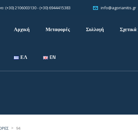
: (+30) 2106003130 - (+30) 6944415383
info@agorianitis.gr
Αρχική
Μεταφορές
Συλλογή
Σχετικά 
ΕΛ
EN
>
ΟΡΕΣ
94