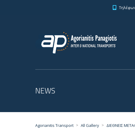
Τηλέφωνο
NEWS
>
>
Agorianitis Transport
All Gallery
ΔΙΕΘΝΕΙΣ ΜΕΤ