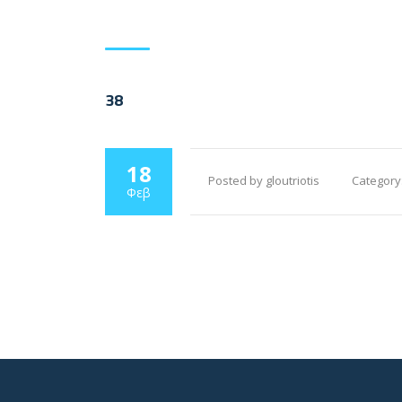
38
18
Posted by gloutriotis
Category
Φεβ