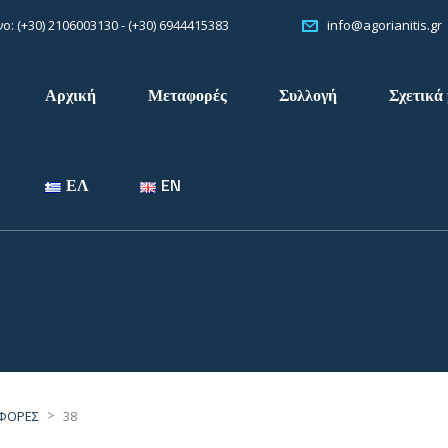
: (+30) 2106003130 - (+30) 6944415383
info@agorianitis.gr
Αρχική
Μεταφορές
Συλλογή
Σχετικά 
ΕΛ
EN
>
ΑΦΟΡΕΣ
38