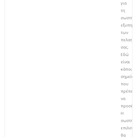
για
τη
σωστή
εξυπηρέ
των
πελατώ
σας.
Εδώ
είναι
κάποια
σημεία
που
πρέπει
να
προσέξε
Η
σωστή
επιλογή
θα