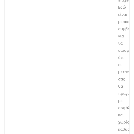
επιχείρ
Εδώ
είναι
μερικές
συμβουλ
για
να
διασφαλ
ότι
οι
μεταφορ
σας
θα
πραγμα
με
ασφάλει
και
χωρίς
καθυστε