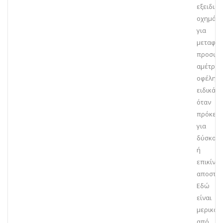
εξειδικ
οχημάτ
για
μεταφορ
προσφέρ
αμέτρητ
οφέλη,
ειδικά
όταν
πρόκειτ
για
δύσκολε
ή
επικίνδ
αποστολ
Εδώ
είναι
μερικά
από